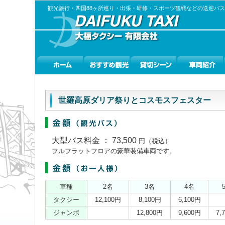
観光旅行・四国88ヶ所巡り・出張・研修・スポーツ観戦などの送迎バ
世羅高原ダリア祭りとコスモスフェスター
大型バス料金 ： 73,500
円（税込）
フルフラットフロアの豪華装備車両です。
車種
2名
3名
4名
タクシー
12,100円
8,100円
6,100円
ジャンボ
12,800円
9,600円
7,