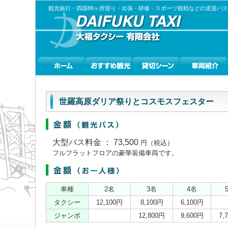
観光旅行・四国88ヶ所巡り・出張・研修・スポーツ観戦などの送迎バ
世羅高原ダリア祭りとコスモスフェスター
大型バス料金 ： 73,500
円（税込）
フルフラットフロアの豪華装備車両です。
車種
2名
3名
4名
タクシー
12,100円
8,100円
6,100円
ジャンボ
12,800円
9,600円
7,